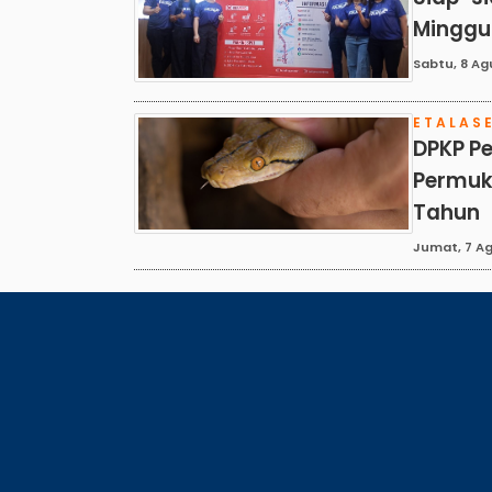
Minggu
Sabtu, 8 Ag
ETALAS
DPKP Pe
Permuk
Tahun
Jumat, 7 Ag