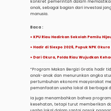
konkret pemerintah dalam memastikan
anak, sebagai bagian dari investasi 
manusia.
Baca :
» KPU Riau Hadirkan Sekolah Pemilu Hija
» Hadir di Siexpo 2026, Pupuk NPK Okur
» Dari Okura, Polda Riau Wujudkan Keha
“Program Makan Bergizi Gratis hadir t
anak-anak dan menurunkan angka stun
pertumbuhan ekonomi masyarakat melal
pemanfaatan usaha lokal di berbagai da
Ia juga menambahkan bahwa program i
kesehatan, tetapi turut memberikan 
usaha lokal dalam rantai pasok pangan