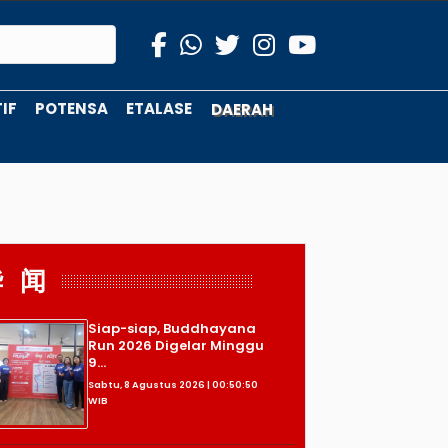
IF
POTENSA
ETALASE
DAERAH
华 闻
Siap-siap, Buddhayana
Run 2026 Digelar Minggu
9...
Sabtu, 8 Agustus 2026 | 00:50:50
WIB