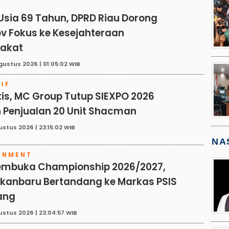
sia 69 Tahun, DPRD Riau Dorong
v Fokus ke Kesejahteraan
akat
gustus 2026 | 01:05:02 WIB
IF
is, MC Group Tutup SIEXPO 2026
 Penjualan 20 Unit Shacman
ustus 2026 | 23:15:02 WIB
NA
INMENT
embuka Championship 2026/2027,
ekanbaru Bertandang ke Markas PSIS
ang
ustus 2026 | 23:04:57 WIB