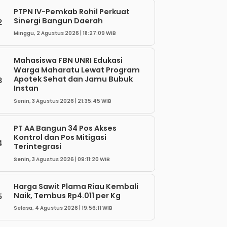
PTPN IV-Pemkab Rohil Perkuat
Sinergi Bangun Daerah
2
Minggu, 2 Agustus 2026 | 18:27:09 WIB
Mahasiswa FBN UNRI Edukasi
Warga Maharatu Lewat Program
Apotek Sehat dan Jamu Bubuk
3
Instan
Senin, 3 Agustus 2026 | 21:35:45 WIB
PT AA Bangun 34 Pos Akses
Kontrol dan Pos Mitigasi
4
Terintegrasi
Senin, 3 Agustus 2026 | 09:11:20 WIB
Harga Sawit Plama Riau Kembali
Naik, Tembus Rp4.011 per Kg
5
Selasa, 4 Agustus 2026 | 19:56:11 WIB