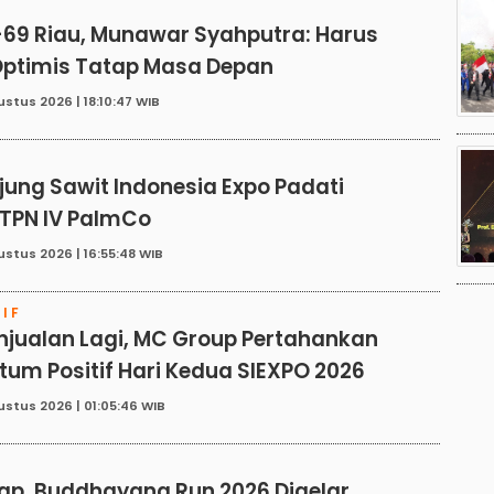
-69 Riau, Munawar Syahputra: Harus
Optimis Tatap Masa Depan
ustus 2026 | 18:10:47 WIB
E
ung Sawit Indonesia Expo Padati
PTPN IV PalmCo
ustus 2026 | 16:55:48 WIB
IF
njualan Lagi, MC Group Pertahankan
um Positif Hari Kedua SIEXPO 2026
ustus 2026 | 01:05:46 WIB
N
ap, Buddhayana Run 2026 Digelar