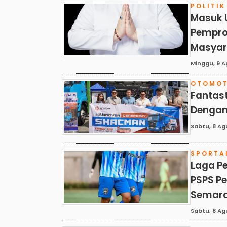
POLITIK
Masuk U
Pempro
Masyar
Minggu, 9 A
OTOMOT
Fantast
Dengan
Sabtu, 8 Ag
SPORTA
Laga P
PSPS P
Semar
Sabtu, 8 Ag