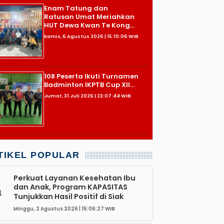
Enam Tatung dan
Ratusan Umat Meriahkan
HUT Dewa Kwan Te Kong...
Kamis, 6 Agustus 2026 | 15:10:06 WIB
108 Peserta Ikuti Turnamen
Badminton IKPTB Cup XII...
Jumat, 31 Juli 2026 | 23:07:44 WIB
TIKEL POPULAR
Perkuat Layanan Kesehatan Ibu
dan Anak, Program KAPASITAS
1
Tunjukkan Hasil Positif di Siak
Minggu, 2 Agustus 2026 | 15:06:27 WIB