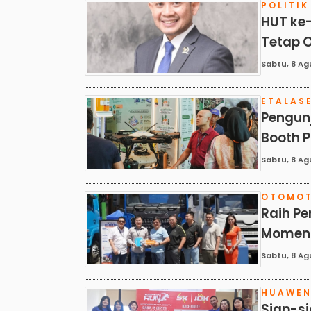
POLITIK
HUT ke
Tetap 
Sabtu, 8 Ag
ETALAS
Pengunj
Booth 
Sabtu, 8 Ag
OTOMOT
Raih Pe
Moment
Sabtu, 8 Ag
HUAWE
Siap-si