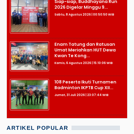
Siap-siap, Buddhayana Run
2026 Digelar Minggu 9...
Sabtu, 8 Agustus 2026 | 00:50:50 WIB
Enam Tatung dan Ratusan
Umat Meriahkan HUT Dewa
Kwan Te Kong...
Kamis, 6 Agustus 2026 | 15:10:06 WIB
108 Peserta Ikuti Turnamen
Badminton IKPTB Cup XII...
Jumat, 31 Juli 2026 | 23:07:44 WIB
ARTIKEL POPULAR