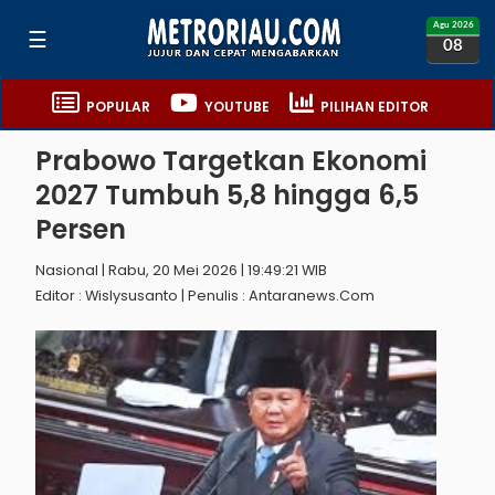
Agu 2026
☰
08
POPULAR
YOUTUBE
PILIHAN EDITOR
Prabowo Targetkan Ekonomi
2027 Tumbuh 5,8 hingga 6,5
Persen
Nasional | Rabu, 20 Mei 2026 | 19:49:21 WIB
Editor : Wislysusanto | Penulis : Antaranews.com