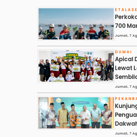
ETALAS
Perkoko
700 Man
Jumat, 7 Ag
DUMAI
Apical 
Lewat 
Sembil
Jumat, 7 Ag
PEKANB
Kunjung
Pengua
Dakwa
Jumat, 7 Ag