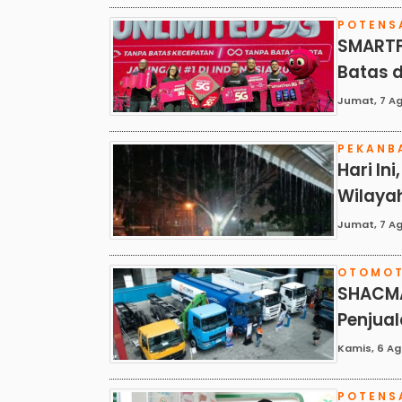
POTENS
SMARTF
Batas 
Jumat, 7 Ag
PEKANB
Hari In
Wilaya
Jumat, 7 Ag
OTOMOT
SHACMAN
Penjuala
Kamis, 6 Ag
POTENS