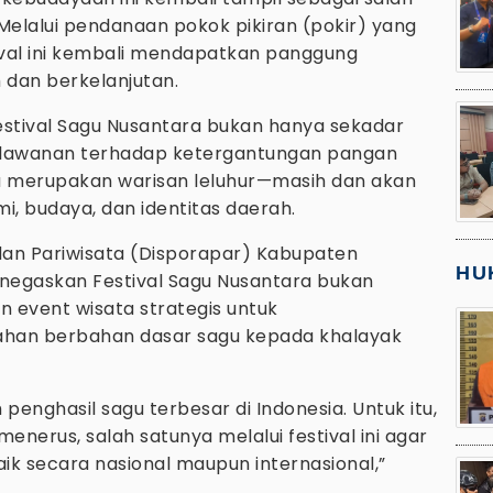
Melalui pendanaan pokok pikiran (pokir) yang
ival ini kembali mendapatkan panggung
 dan berkelanjutan.
estival Sagu Nusantara bukan hanya sekadar
erlawanan terhadap ketergantungan pangan
u merupakan warisan leluhur—masih dan akan
i, budaya, dan identitas daerah.
an Pariwisata (Disporapar) Kabupaten
HU
menegaskan Festival Sagu Nusantara bukan
n event wisata strategis untuk
han berbahan dasar sagu kepada khalayak
enghasil sagu terbesar di Indonesia. Untuk itu,
enerus, salah satunya melalui festival ini agar
ik secara nasional maupun internasional,”