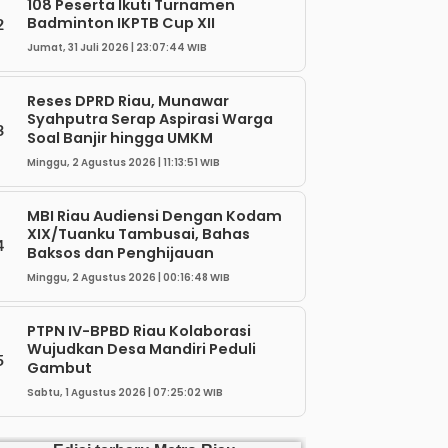
108 Peserta Ikuti Turnamen
Badminton IKPTB Cup XII
2
Jumat, 31 Juli 2026 | 23:07:44 WIB
Reses DPRD Riau, Munawar
Syahputra Serap Aspirasi Warga
3
Soal Banjir hingga UMKM
Minggu, 2 Agustus 2026 | 11:13:51 WIB
MBI Riau Audiensi Dengan Kodam
XIX/Tuanku Tambusai, Bahas
4
Baksos dan Penghijauan
Minggu, 2 Agustus 2026 | 00:16:48 WIB
PTPN IV-BPBD Riau Kolaborasi
Wujudkan Desa Mandiri Peduli
5
Gambut
Sabtu, 1 Agustus 2026 | 07:25:02 WIB