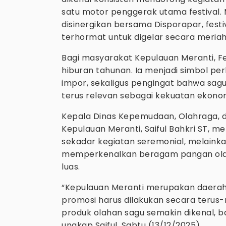
satu motor penggerak utama festival. 
disinergikan bersama Disporapar, fest
terhormat untuk digelar secara meriah
Bagi masyarakat Kepulauan Meranti, F
hiburan tahunan. Ia menjadi simbol p
impor, sekaligus pengingat bahwa sag
terus relevan sebagai kekuatan ekonom
Kepala Dinas Kepemudaan, Olahraga, d
Kepulauan Meranti, Saiful Bahkri ST, 
sekadar kegiatan seremonial, melainka
memperkenalkan beragam pangan ola
luas.
“Kepulauan Meranti merupakan daerah p
promosi harus dilakukan secara terus-m
produk olahan sagu semakin dikenal, ba
ungkap Saiful, Sabtu (13/12/2025).