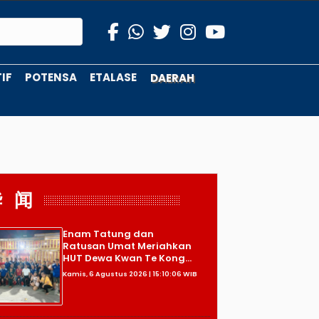
IF
POTENSA
ETALASE
DAERAH
华 闻
Enam Tatung dan
Ratusan Umat Meriahkan
HUT Dewa Kwan Te Kong...
Kamis, 6 Agustus 2026 | 15:10:06 WIB