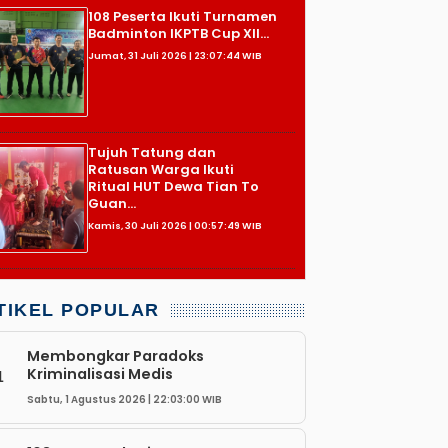
108 Peserta Ikuti Turnamen
Badminton IKPTB Cup XII...
Jumat, 31 Juli 2026 | 23:07:44 WIB
Tujuh Tatung dan
Ratusan Warga Ikuti
Ritual HUT Dewa Tian To
Guan...
Kamis, 30 Juli 2026 | 00:57:49 WIB
TIKEL POPULAR
Membongkar Paradoks
Kriminalisasi Medis
1
Sabtu, 1 Agustus 2026 | 22:03:00 WIB