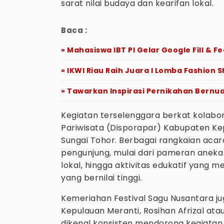
sarat nilai budaya dan kearifan lokal.
Baca :
» Mahasiswa IBT PI Gelar Google Fill & 
» IKWI Riau Raih Juara I Lomba Fashion
» Tawarkan Inspirasi Pernikahan Bernu
Kegiatan terselenggara berkat kolabo
Pariwisata (Disporapar) Kabupaten K
Sungai Tohor. Berbagai rangkaian aca
pengunjung, mulai dari pameran aneka
lokal, hingga aktivitas edukatif yang 
yang bernilai tinggi.
Kemeriahan Festival Sagu Nusantara ju
Kepulauan Meranti, Rosihan Afrizal atau
dikenal konsisten mendorong kegiatan 