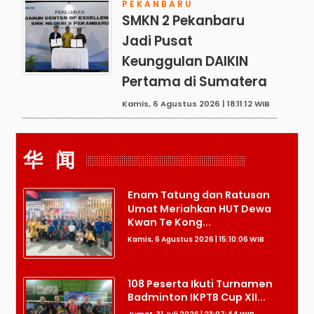
PEKANBARU
SMKN 2 Pekanbaru
Jadi Pusat
Keunggulan DAIKIN
Pertama di Sumatera
Kamis, 6 Agustus 2026 | 18:11:12 WIB
华 闻
Enam Tatung dan Ratusan
Umat Meriahkan HUT Dewa
Kwan Te Kong...
Kamis, 6 Agustus 2026 | 15:10:06 WIB
108 Peserta Ikuti Turnamen
Badminton IKPTB Cup XII...