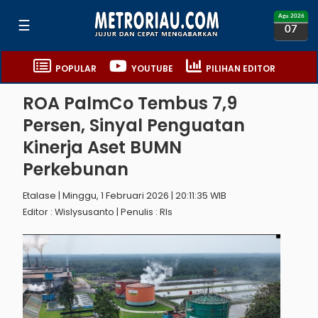
Agu 2026
☰
07
POPULAR
YOUTUBE
PILIHAN EDITOR
ROA PalmCo Tembus 7,9
Persen, Sinyal Penguatan
Kinerja Aset BUMN
Perkebunan
Etalase | Minggu, 1 Februari 2026 | 20:11:35 WIB
Editor : Wislysusanto | Penulis : Rls