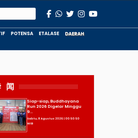
IF
POTENSA
ETALASE
DAERAH
华 闻
Siap-siap, Buddhayana
Run 2026 Digelar Minggu
9...
Sabtu, 8 Agustus 2026 | 00:50:50
WIB