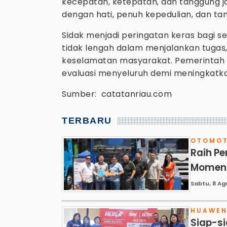
kecepatan, ketepatan, dan tanggung j
dengan hati, penuh kepedulian, dan t
Sidak menjadi peringatan keras bagi se
tidak lengah dalam menjalankan tugas
keselamatan masyarakat. Pemerintah 
evaluasi menyeluruh demi meningkatka
Sumber: catatanriau.com
TERBARU
OTOMOT
Raih Pe
Moment
Sabtu, 8 Ag
HUAWE
Siap-si