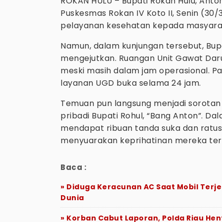
ROKAN HULU – Bupati Rokan Hulu, Anto
Puskesmas Rokan IV Koto II, Senin (30/
pelayanan kesehatan kepada masyarak
Namun, dalam kunjungan tersebut, Bu
mengejutkan. Ruangan Unit Gawat Daru
meski masih dalam jam operasional. Pa
layanan UGD buka selama 24 jam.
Temuan pun langsung menjadi sorotan 
pribadi Bupati Rohul, “Bang Anton”. D
mendapat ribuan tanda suka dan ratus
menyuarakan keprihatinan mereka te
Baca :
» Diduga Keracunan AC Saat Mobil Terje
Dunia
» Korban Cabut Laporan, Polda Riau He