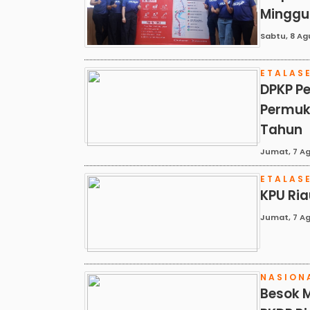
Minggu
Sabtu, 8 Ag
ETALAS
DPKP Pe
Permuk
Tahun
Jumat, 7 Ag
ETALAS
KPU Ria
Jumat, 7 Ag
NASION
Besok 