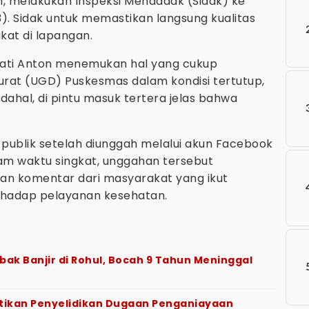
n, melakukan Inspeksi Mendadak (Sidak) ke
3). Sidak untuk memastikan langsung kualitas
at di lapangan.
pati Anton menemukan hal yang cukup
rat (UGD) Puskesmas dalam kondisi tertutup,
dahal, di pintu masuk tertera jelas bahwa
publik setelah diunggah melalui akun Facebook
alam waktu singkat, unggahan tersebut
an komentar dari masyarakat yang ikut
rhadap pelayanan kesehatan.
bak Banjir di Rohul, Bocah 9 Tahun Meninggal
ntikan Penyelidikan Dugaan Penganiayaan