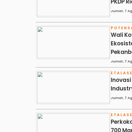
PKDP Ri
Jumat, 7 Ag
POTENS
Wali Ko
Ekosist
Pekanb
Jumat, 7 Ag
ETALAS
Inovasi
Indust
Jumat, 7 Ag
ETALAS
Perkoko
700 Man