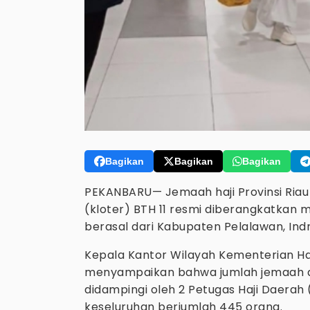
Bagikan
Bagikan
Bagikan
PEKANBARU— Jemaah haji Provinsi Ria
(kloter) BTH 11 resmi diberangkatkan me
berasal dari Kabupaten Pelalawan, Indragi
Kepala Kantor Wilayah Kementerian Haji
menyampaikan bahwa jumlah jemaah da
didampingi oleh 2 Petugas Haji Daerah 
keseluruhan berjumlah 445 orang.