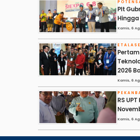
POTENS
Plt Gub
Hingga 
Kamis, 6 Ag
ETALAS
Pertami
Teknolo
2026 Ba
Kamis, 6 Ag
PEKANB
RS UPT 
Novembe
Kamis, 6 Ag