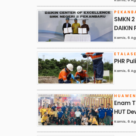
PEKANB
SMKN 2
DAIKIN
Kamis, 6 Agu
ETALAS
PHR Pu
Kamis, 6 Ag
HUAWE
Enam T
HUT De
Kamis, 6 Ag