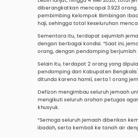
Lebih lanjut, hingga 4 Mei 2026, total j
diberangkatkan mencapai 3.923 orang. 
pembimbing Kelompok Bimbingan Ibada
haji, sehingga total keseluruhan mencap
Sementara itu, terdapat sejumlah je
dengan berbagai kondisi. “Saat ini, je
orang, dengan pendamping berjumlah 6 
Selain itu, terdapat 2 orang yang dipul
pendamping dari Kabupaten Bengkalis), 
ditunda karena hamil, serta 1 orang je
Defizon mengimbau seluruh jemaah un
mengikuti seluruh arahan petugas agar
khusyuk.
“Semoga seluruh jemaah diberikan ke
ibadah, serta kembali ke tanah air den