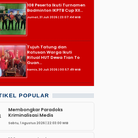
108 Peserta Ikuti Turnamen
Badminton IKPTB Cup XII...
Jumat, 31 Juli 2026 | 23:07:44 WIB
Tujuh Tatung dan
Ratusan Warga Ikuti
Ritual HUT Dewa Tian To
Guan...
Kamis, 30 Juli 2026 | 00:57:49 WIB
TIKEL POPULAR
Membongkar Paradoks
Kriminalisasi Medis
1
Sabtu, 1 Agustus 2026 | 22:03:00 WIB