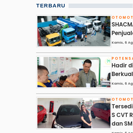
TERBARU
OTOMOT
SHACMAN
Penjuala
Kamis, 6 Ag
POTENS
Hadir d
Berkual
Kamis, 6 Ag
OTOMOT
Tersedi
S CVT R
dan SM
Kamis, 6 Ag