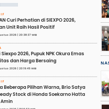
IF
 Curi Perhatian di SIEXPO 2026,
n Unit Raih Hasil Positif
ustus 2026 | 20:38:37 WIB
A
i Siexpo 2026, Pupuk NPK Okura Emas
itas dan Harga Bersaing
NA
ustus 2026 | 20:19:45 WIB
IF
a Beberapa Pilihan Warna, Brio Satya
eady Stock di Honda Soekarno Hatta
 Amin
ustus 2026 | 18:16:53 WIB