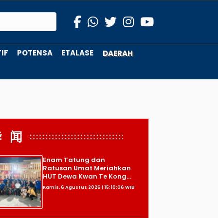
IF
POTENSA
ETALASE
DAERAH
华 闻
Enam Tatung dan
Ratusan Umat Meriahkan
HUT Dewa Kwan Te Kong...
Kamis, 6 Agustus 2026 | 15:10:06 WIB