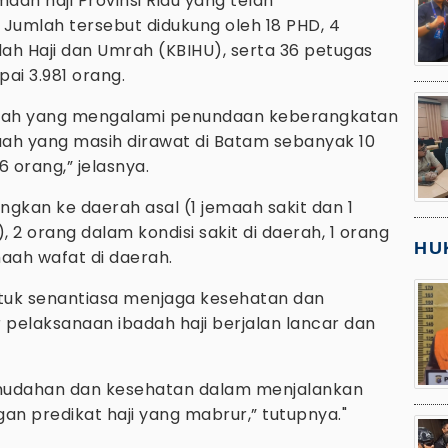
emaah haji Provinsi Riau yang telah
Jumlah tersebut didukung oleh 18 PHD, 4
h Haji dan Umrah (KBIHU), serta 36 petugas
ai 3.981 orang.
maah yang mengalami penundaan keberangkatan
maah yang masih dirawat di Batam sebanyak 10
orang,” jelasnya.
angkan ke daerah asal (1 jemaah sakit dan 1
2 orang dalam kondisi sakit di daerah, 1 orang
HU
maah wafat di daerah.
tuk senantiasa menjaga kesehatan dan
 pelaksanaan ibadah haji berjalan lancar dan
mudahan dan kesehatan dalam menjalankan
gan predikat haji yang mabrur,” tutupnya."