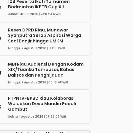
108 Peserta Ikuti Turnamen
Badminton IKPTB Cup XII
2
Jumat, 31 Juli 2026 | 23:07:44 WIB
Reses DPRD Riau, Munawar
Syahputra Serap Aspirasi Warga
3
Soal Banjir hingga UMKM
Minggu, 2 Agustus 2026 | 11:13:51 WIB
MBI Riau Audiensi Dengan Kodam
XIX/Tuanku Tambusai, Bahas
4
Baksos dan Penghijauan
Minggu, 2 Agustus 2026 | 00:16:48 WIB
PTPN IV-BPBD Riau Kolaborasi
Wujudkan Desa Mandiri Peduli
5
Gambut
Sabtu, 1 Agustus 2026 | 07:25:02 WIB