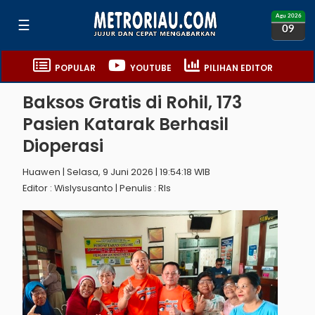
Agu 2026
☰
09
POPULAR
YOUTUBE
PILIHAN EDITOR
Baksos Gratis di Rohil, 173
Pasien Katarak Berhasil
Dioperasi
Huawen | Selasa, 9 Juni 2026 | 19:54:18 WIB
Editor : Wislysusanto | Penulis : Rls