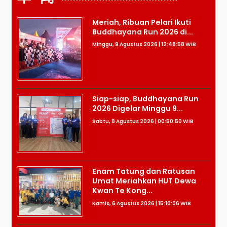
Meriah, Ribuan Pelari Ikuti
Buddhayana Run 2026 di...
Minggu, 9 Agustus 2026 | 12:48:58 WIB
Siap-siap, Buddhayana Run
2026 Digelar Minggu 9...
Sabtu, 8 Agustus 2026 | 00:50:50 WIB
Enam Tatung dan Ratusan
Umat Meriahkan HUT Dewa
Kwan Te Kong...
Kamis, 6 Agustus 2026 | 15:10:06 WIB